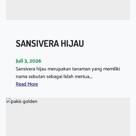
I
S
O
N
G
SANSIVERA HIJAU
O
2
M
Juli 3, 2026
E
Sansivera hijau merupakan tanaman yang memiliki
T
nama sebutan sebagai lidah mertua,…
E
:
Read More
R
S
A
N
S
I
V