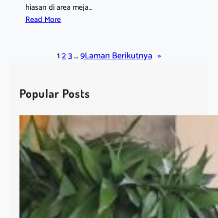
hiasan di area meja…
:
Read More
P
H
1
2
3
…
9
Laman Berikutnya
»
I
L
L
Popular Posts
O
D
E
N
D
R
O
N
R
E
D