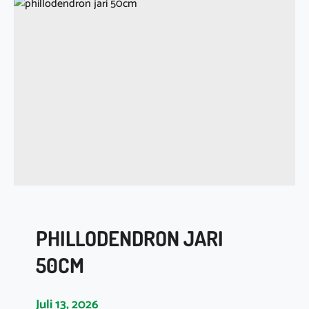
M
B
U
H
O
K
I
G
U
C
I
PHILLODENDRON JARI
50CM
Juli 13, 2026