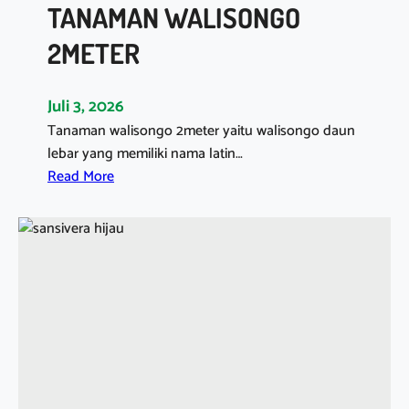
TANAMAN WALISONGO
R
I
2METER
5
0
Juli 3, 2026
C
Tanaman walisongo 2meter yaitu walisongo daun
M
lebar yang memiliki nama latin…
:
Read More
T
A
N
A
M
A
N
W
A
L