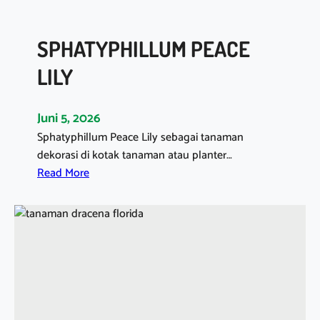
M
A
SPHATYPHILLUM PEACE
N
H
LILY
I
D
Juni 5, 2026
U
Sphatyphillum Peace Lily sebagai tanaman
P
dekorasi di kotak tanaman atau planter…
F
:
Read More
L
S
O
P
R
H
I
A
S
T
T
Y
P
H