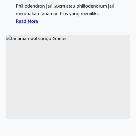
Phillodendron jari 50cm atau phillodendrum jari
merupakan tanaman hias yang memiliki…
:
Read More
P
H
I
L
L
O
D
E
N
D
R
O
N
J
A