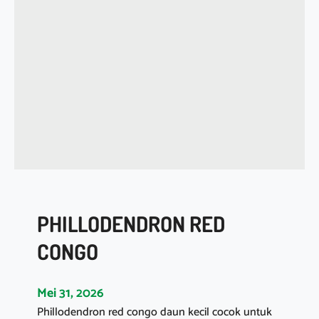
A
M
A
N
D
R
A
C
E
N
A
F
PHILLODENDRON RED
L
O
CONGO
R
I
Mei 31, 2026
D
Phillodendron red congo daun kecil cocok untuk
A