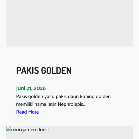
E
R
A
H
I
J
A
U
PAKIS GOLDEN
Juni 21, 2026
Pakis golden yaitu pakis daun kuning golden
memiliki nama latin Nephrolepis…
:
Read More
P
A
K