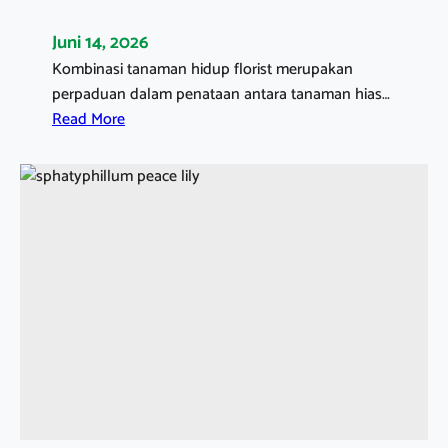
Juni 14, 2026
Kombinasi tanaman hidup florist merupakan
perpaduan dalam penataan antara tanaman hias…
:
Read More
K
O
M
B
I
N
A
S
I
T
A
N
A