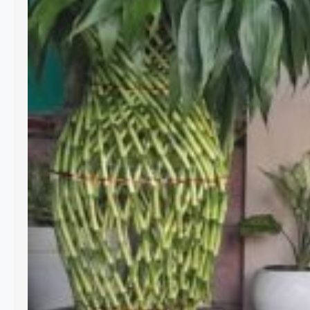
C
O
N
G
O