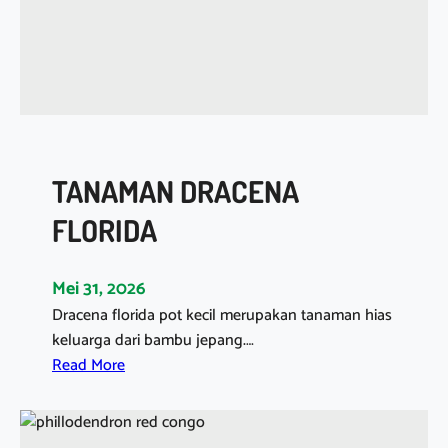
I
L
L
U
M
P
E
TANAMAN DRACENA
A
C
FLORIDA
E
L
Mei 31, 2026
I
Dracena florida pot kecil merupakan tanaman hias
L
keluarga dari bambu jepang.…
Y
:
Read More
T
A
N