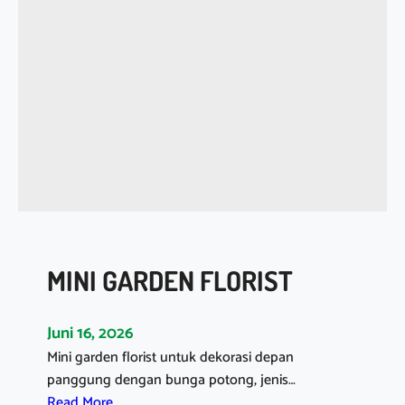
I
S
G
O
L
D
E
N
MINI GARDEN FLORIST
Juni 16, 2026
Mini garden florist untuk dekorasi depan
panggung dengan bunga potong, jenis…
:
Read More