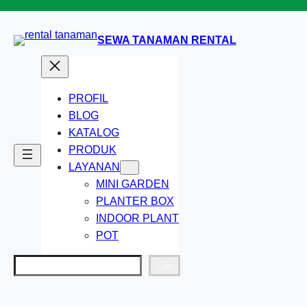
Lewati
ke
SEWA TANAMAN RENTAL
konten
PROFIL
BLOG
KATALOG
PRODUK
LAYANAN
MINI GARDEN
PLANTER BOX
INDOOR PLANT
POT
Cari
Cari