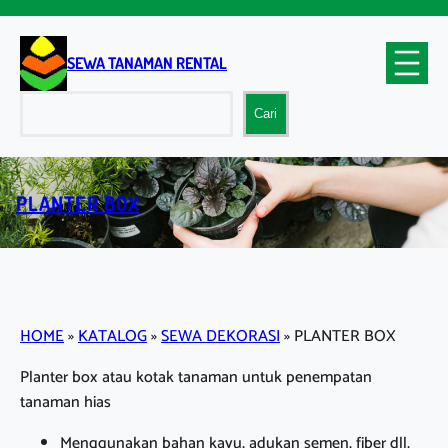
Lewati
ke
konten
SEWA TANAMAN RENTAL
Cari
Cari
PLANTER BOX
HOME
»
KATALOG
»
SEWA DEKORASI
»
PLANTER BOX
Planter box atau kotak tanaman untuk penempatan
tanaman hias
Menggunakan bahan kayu, adukan semen, fiber dll,