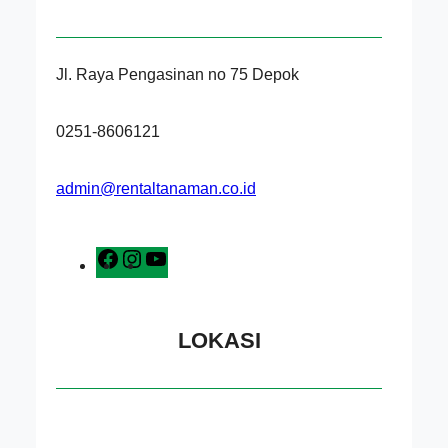
Jl. Raya Pengasinan no 75 Depok
0251-8606121
admin@rentaltanaman.co.id
F
I
Y
a
n
o
c
s
u
e
t
T
LOKASI
b
a
u
o
g
b
o
r
e
k
a