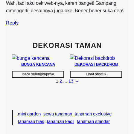
Wah, tadi aku cek web-nya, keren banget! Gampang
dimengerti, desainnya juga oke. Bener-bener suka deh!
Reply
DEKORASI TAMAN
BUNGA KENCANA
DEKORASI BACKDROB
Baca selengkapnya
Lihat produk
1
2
…
13
»
mini garden
sewa tanaman
tanaman exclusive
tanaman hias
tanaman kecil
tanaman standar