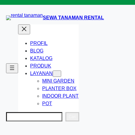
Lewati
ke
SEWA TANAMAN RENTAL
konten
PROFIL
BLOG
KATALOG
PRODUK
LAYANAN
MINI GARDEN
PLANTER BOX
INDOOR PLANT
POT
Cari
Cari