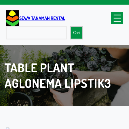
Lewati
ke
konten
SEWA TANAMAN RENTAL
Cari
Cari
TABLE PLANT
AGLONEMA LIPSTIK3