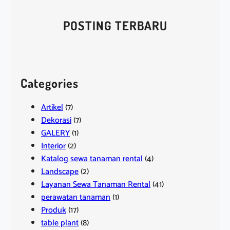
r
c
POSTING TERBARU
h
Categories
Artikel
(7)
Dekorasi
(7)
GALERY
(1)
Interior
(2)
Katalog sewa tanaman rental
(4)
Landscape
(2)
Layanan Sewa Tanaman Rental
(41)
perawatan tanaman
(1)
Produk
(17)
table plant
(8)