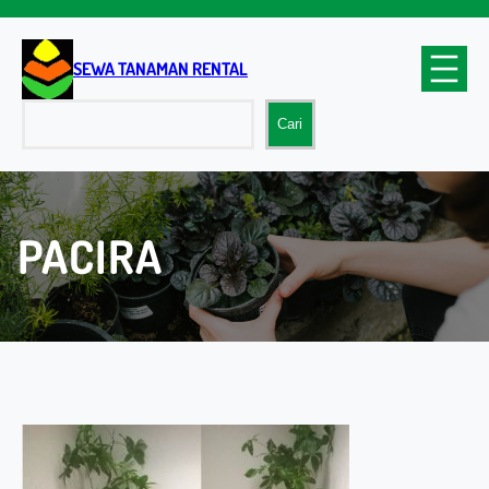
Lewati
ke
konten
SEWA TANAMAN RENTAL
Cari
Cari
PACIRA