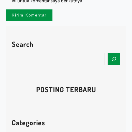
ini untuk komentar saya berikutnya.
Search
S
e
a
r
c
POSTING TERBARU
h
Categories