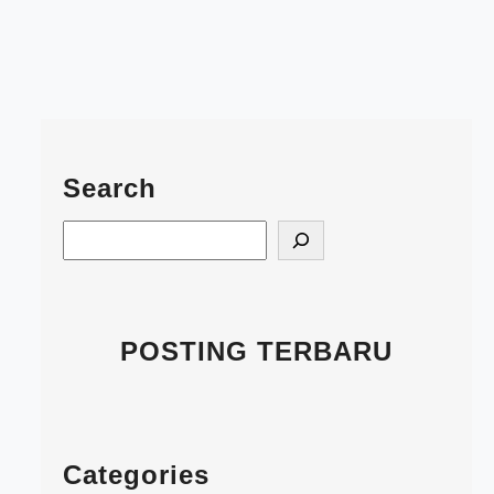
Search
S
e
a
r
c
POSTING TERBARU
h
Categories