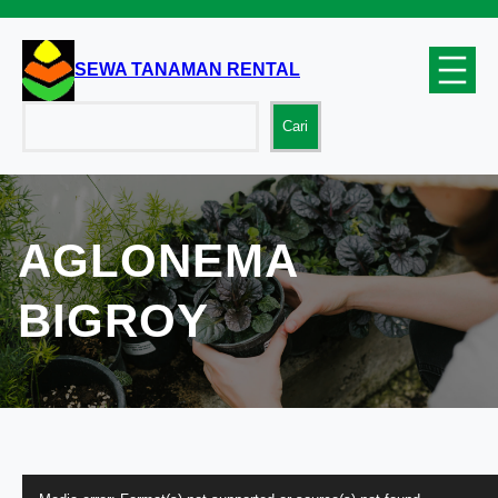
Lewati
ke
konten
SEWA TANAMAN RENTAL
Cari
Cari
AGLONEMA
BIGROY
P