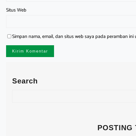
Situs Web
Simpan nama, email, dan situs web saya pada peramban ini 
Search
S
e
a
r
c
POSTING
h