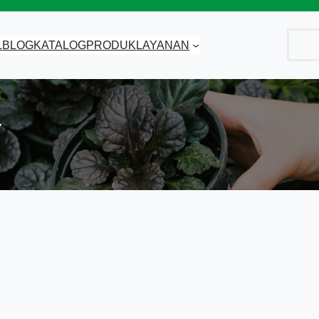
Cari
L
BLOG
KATALOG
PRODUK
LAYANAN
Y