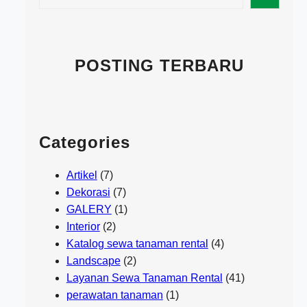
e
a
r
c
POSTING TERBARU
h
Categories
Artikel
(7)
Dekorasi
(7)
GALERY
(1)
Interior
(2)
Katalog sewa tanaman rental
(4)
Landscape
(2)
Layanan Sewa Tanaman Rental
(41)
perawatan tanaman
(1)