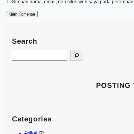
Simpan nama, email, dan situs web saya pada peramban i
Search
S
e
a
r
c
POSTING
h
Categories
Artikel
(7)