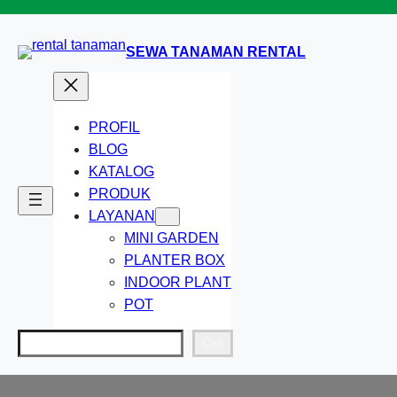
Lewati
ke
SEWA TANAMAN RENTAL
konten
PROFIL
BLOG
KATALOG
PRODUK
LAYANAN
MINI GARDEN
PLANTER BOX
INDOOR PLANT
POT
Cari
Cari