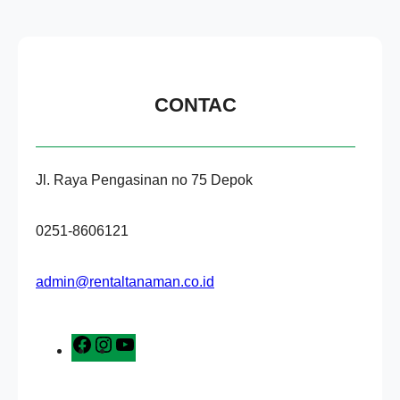
CONTAC
Jl. Raya Pengasinan no 75 Depok
0251-8606121
admin@rentaltanaman.co.id
F
I
Y
a
n
o
c
s
u