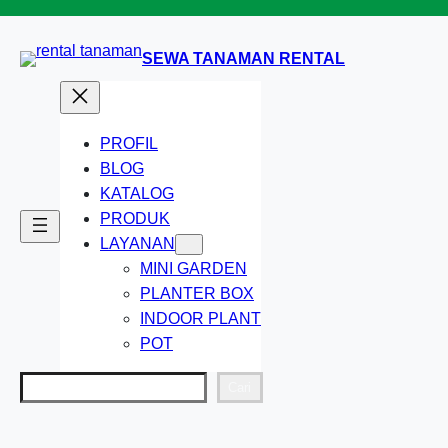
Lewati
ke
SEWA TANAMAN RENTAL
konten
PROFIL
BLOG
KATALOG
PRODUK
LAYANAN
MINI GARDEN
PLANTER BOX
INDOOR PLANT
POT
Cari
Cari