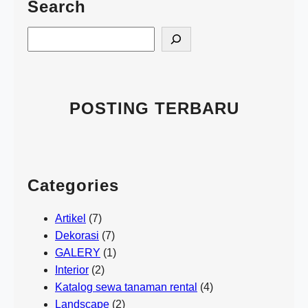
Search
S
e
a
r
c
POSTING TERBARU
h
Categories
Artikel
(7)
Dekorasi
(7)
GALERY
(1)
Interior
(2)
Katalog sewa tanaman rental
(4)
Landscape
(2)