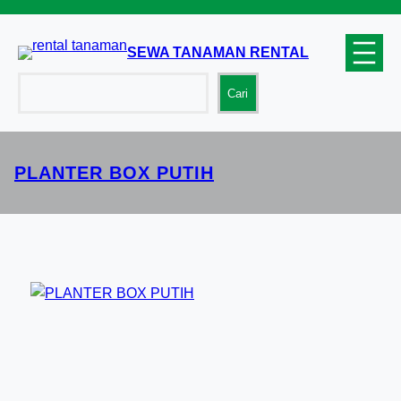
Lewati
ke
SEWA TANAMAN RENTAL
konten
Cari
Cari
PLANTER BOX PUTIH