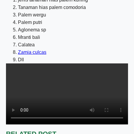
Tanaman hias palem comodoria
Palem wergu
Palem putri
Aglonema sp
Mranti bali
Calatea
Zamia culcas
Dll
RELATED POST