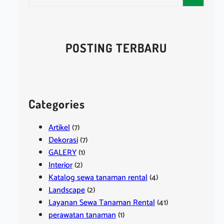
e
a
r
c
POSTING TERBARU
h
Categories
Artikel
(7)
Dekorasi
(7)
GALERY
(1)
Interior
(2)
Katalog sewa tanaman rental
(4)
Landscape
(2)
Layanan Sewa Tanaman Rental
(41)
perawatan tanaman
(1)