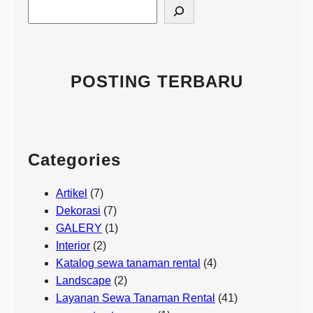
S
e
a
r
c
POSTING TERBARU
h
Categories
Artikel
(7)
Dekorasi
(7)
GALERY
(1)
Interior
(2)
Katalog sewa tanaman rental
(4)
Landscape
(2)
Layanan Sewa Tanaman Rental
(41)