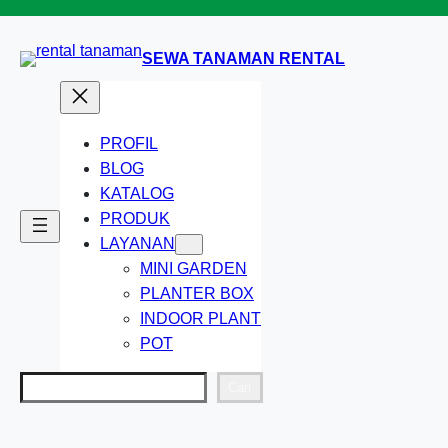
Lewati
ke
SEWA TANAMAN RENTAL
konten
PROFIL
BLOG
KATALOG
PRODUK
LAYANAN
MINI GARDEN
PLANTER BOX
INDOOR PLANT
POT
Cari
Cari