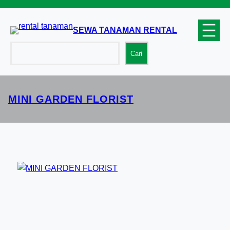
Lewati
ke
SEWA TANAMAN RENTAL
konten
Cari
Cari
MINI GARDEN FLORIST