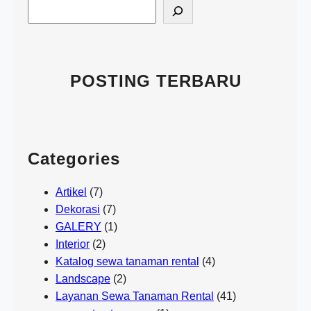
S
e
a
r
c
POSTING TERBARU
h
Categories
Artikel
(7)
Dekorasi
(7)
GALERY
(1)
Interior
(2)
Katalog sewa tanaman rental
(4)
Landscape
(2)
Layanan Sewa Tanaman Rental
(41)