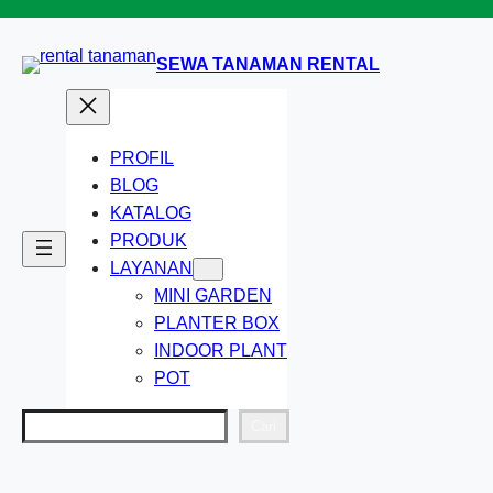
Lewati
ke
SEWA TANAMAN RENTAL
konten
PROFIL
BLOG
KATALOG
PRODUK
LAYANAN
MINI GARDEN
PLANTER BOX
INDOOR PLANT
POT
Cari
Cari