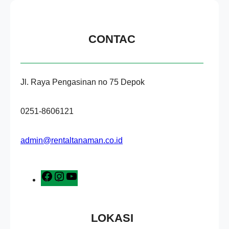
CONTAC
Jl. Raya Pengasinan no 75 Depok
0251-8606121
admin@rentaltanaman.co.id
F
I
Y
a
n
o
c
s
u
e
t
T
LOKASI
b
a
u