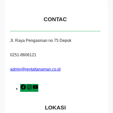
CONTAC
Jl. Raya Pengasinan no 75 Depok
0251-8606121
admin@rentaltanaman.co.id
F
I
Y
a
n
o
c
s
u
e
t
T
LOKASI
b
a
u