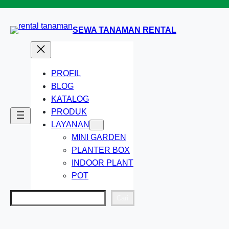
Lewati
ke
SEWA TANAMAN RENTAL
konten
PROFIL
BLOG
KATALOG
PRODUK
LAYANAN
MINI GARDEN
PLANTER BOX
INDOOR PLANT
POT
Cari
Cari