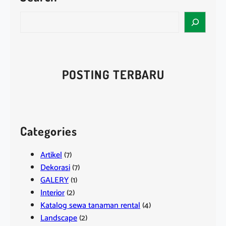
S
e
a
r
c
POSTING TERBARU
h
Categories
Artikel
(7)
Dekorasi
(7)
GALERY
(1)
Interior
(2)
Katalog sewa tanaman rental
(4)
Landscape
(2)