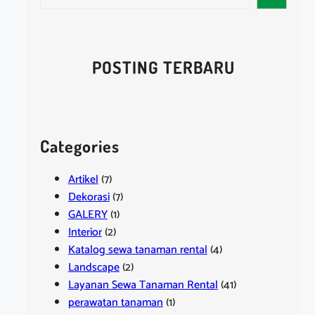
e
a
r
c
POSTING TERBARU
h
Categories
Artikel
(7)
Dekorasi
(7)
GALERY
(1)
Interior
(2)
Katalog sewa tanaman rental
(4)
Landscape
(2)
Layanan Sewa Tanaman Rental
(41)
perawatan tanaman
(1)