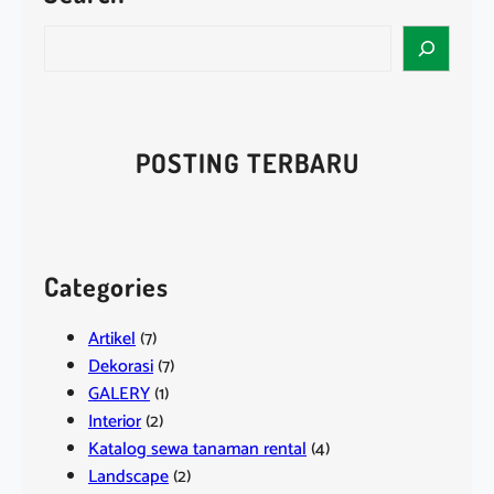
S
e
a
r
c
POSTING TERBARU
h
Categories
Artikel
(7)
Dekorasi
(7)
GALERY
(1)
Interior
(2)
Katalog sewa tanaman rental
(4)
Landscape
(2)