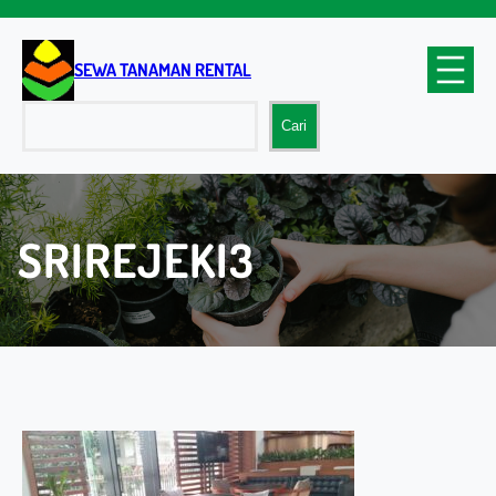
Lewati
ke
konten
SEWA TANAMAN RENTAL
Cari
Cari
SRIREJEKI3