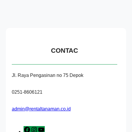
CONTAC
Jl. Raya Pengasinan no 75 Depok
0251-8606121
admin@rentaltanaman.co.id
F
I
Y