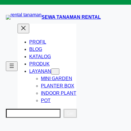
Lewati
ke
SEWA TANAMAN RENTAL
konten
PROFIL
BLOG
KATALOG
PRODUK
LAYANAN
MINI GARDEN
PLANTER BOX
INDOOR PLANT
POT
Cari
Cari