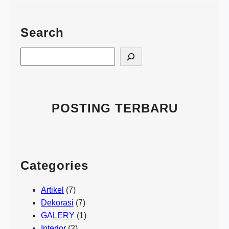
Search
S
e
a
r
c
POSTING TERBARU
h
Categories
Artikel
(7)
Dekorasi
(7)
GALERY
(1)
Interior
(2)