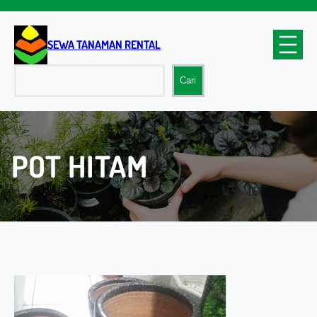
Lewati
ke
konten
SEWA TANAMAN RENTAL
Cari
Cari
POT HITAM