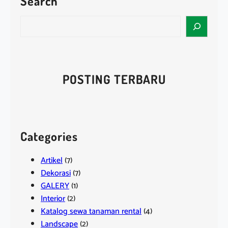
Search
S
e
a
r
c
POSTING TERBARU
h
Categories
Artikel
(7)
Dekorasi
(7)
GALERY
(1)
Interior
(2)
Katalog sewa tanaman rental
(4)
Landscape
(2)