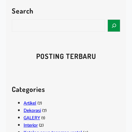
Search
S
e
a
r
c
POSTING TERBARU
h
Categories
Artikel
(7)
Dekorasi
(7)
GALERY
(1)
Interior
(2)