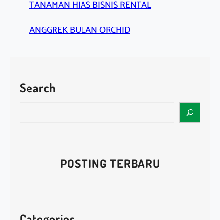
TANAMAN HIAS BISNIS RENTAL
ANGGREK BULAN ORCHID
Search
S
e
a
r
c
POSTING TERBARU
h
Categories