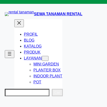
Lewati
ke
SEWA TANAMAN RENTAL
konten
PROFIL
BLOG
KATALOG
PRODUK
LAYANAN
MINI GARDEN
PLANTER BOX
INDOOR PLANT
POT
Cari
Cari