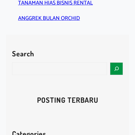
TANAMAN HIAS BISNIS RENTAL
ANGGREK BULAN ORCHID
Search
S
e
a
r
c
POSTING TERBARU
h
Categories