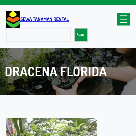
Lewati
ke
konten
SEWA TANAMAN RENTAL
Cari
Cari
DRACENA FLORIDA