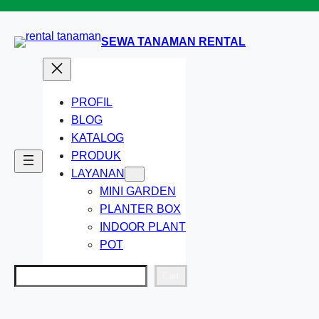
Lewati
ke
SEWA TANAMAN RENTAL
konten
PROFIL
BLOG
KATALOG
PRODUK
LAYANAN
MINI GARDEN
PLANTER BOX
INDOOR PLANT
POT
Cari
Cari