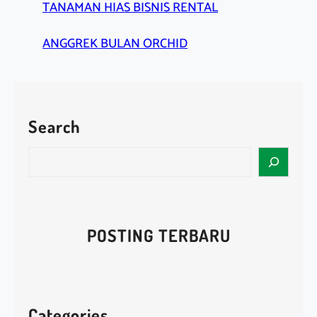
TANAMAN HIAS BISNIS RENTAL
ANGGREK BULAN ORCHID
Search
S
e
a
r
c
POSTING TERBARU
h
Categories