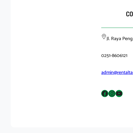
C
Jl. Raya Pen
0251-8606121
admin@rentalta
Facebook
Instagram
YouTube