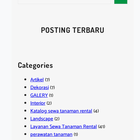
e
a
r
c
POSTING TERBARU
h
Categories
Artikel
(7)
Dekorasi
(7)
GALERY
(1)
Interior
(2)
Katalog sewa tanaman rental
(4)
Landscape
(2)
Layanan Sewa Tanaman Rental
(41)
perawatan tanaman
(1)