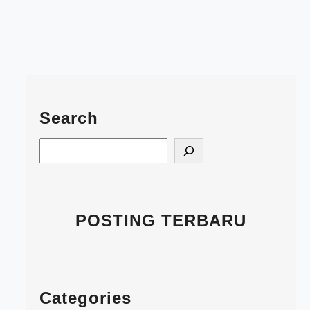
Search
S
e
a
r
c
POSTING TERBARU
h
Categories