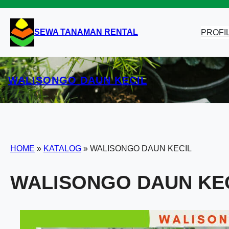
Lewati
ke
konten
SEWA TANAMAN RENTAL
PROFI
WALISONGO DAUN KECIL
HOME
»
KATALOG
»
WALISONGO DAUN KECIL
WALISONGO DAUN KE