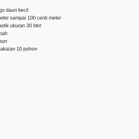
o daun kecil
meter sampai 100 centi meter
stik ukuran 30 liter
abah
bun
makaian 10 pohon