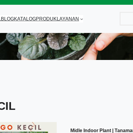
Cari
L
BLOG
KATALOG
PRODUK
LAYANAN
CIL
Midle Indoor Plant | Tanam