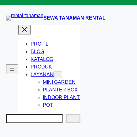
Lewati
ke
SEWA TANAMAN RENTAL
konten
PROFIL
BLOG
KATALOG
PRODUK
LAYANAN
MINI GARDEN
PLANTER BOX
INDOOR PLANT
POT
Cari
Cari