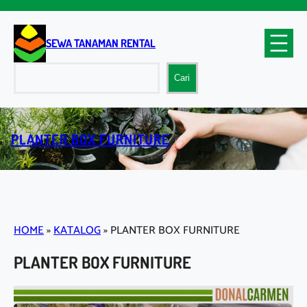
Lewati
ke
konten
SEWA TANAMAN RENTAL
Cari
Cari
PLANTER BOX FURNITURE
HOME
»
KATALOG
»
PLANTER BOX FURNITURE
PLANTER BOX FURNITURE