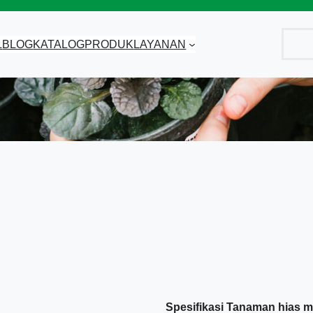
Cari
L
BLOG
KATALOG
PRODUK
LAYANAN
Spesifikasi Tanaman hias me