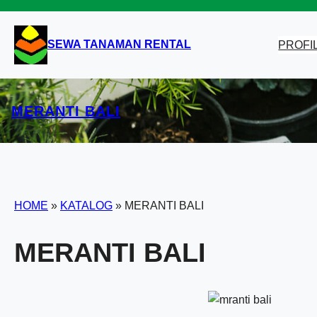
Lewati
ke
konten
SEWA TANAMAN RENTAL
PROFI
MERANTI BALI
HOME
»
KATALOG
»
MERANTI BALI
MERANTI BALI