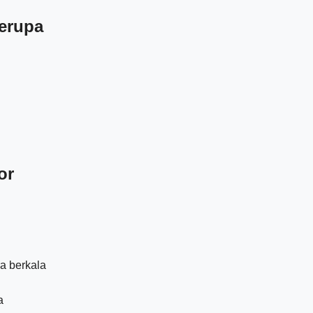
berupa
or
a berkala
a