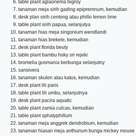
table plant aglaonema bigroy
tanaman meja sirih gading epipremnum, kemudian
desk plan sirih centong atau phillo lemon lime
table plant sirih papua, selanjutya
tanaman hias meja singonium wendlandi
tanaman hias brekele, kemudian
desk plant florida beuty
table plant bambu hoky sri rejeki
bromelia gusmania berbunga selanjutny
sansivera
tanaman skulen atau katus, kemudian
desk plant lili paris
table plant lili umbu, selanjutnya
desk plant pacira aquatic
table plant zamia culcas, kemudian
table plant sphatyphillum
tanaman meja anggrek dendrobium, kemudian
tanaman hiasan meja anthurium bunga mickey mouse