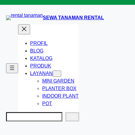
Lewati
ke
SEWA TANAMAN RENTAL
konten
PROFIL
BLOG
KATALOG
PRODUK
LAYANAN
MINI GARDEN
PLANTER BOX
INDOOR PLANT
POT
Cari
Cari